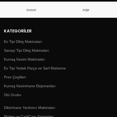
zusun
zoje
KATEGORILER
Ev Tipi Dikiş Makinaları
Sanayi Tipi Dikiş Makinaları
Kumaş Kesim Makinaları
Ev Tipi Yedek Parça ve Sarf Malzeme
Pres Çeşitleri
Kumaş Kesimhane Ekipmanları
Ütü Grubu
Dikimhane Yardımcı Makinaları
Plotter ve Cad/Cam Sistemleri