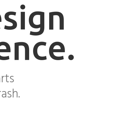
sign
ence.
rts
ash.