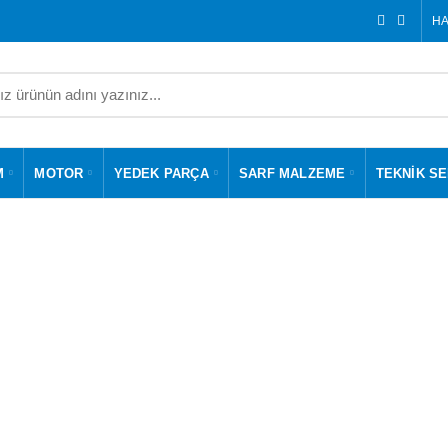
HA
M
MOTOR
YEDEK PARÇA
SARF MALZEME
TEKNIK SE