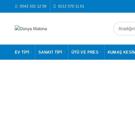
0543 332 12 59
0212 570 11 01
EV TIPI
SANAYI TIPI
ÜTÜ VE PRES
KUMAŞ KESI