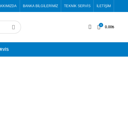
KKIMIZDA
BANKA BILGILERIMIZ
TEKNIK SERVIS
İLETIŞIM
0
0.00
₺
RVIS