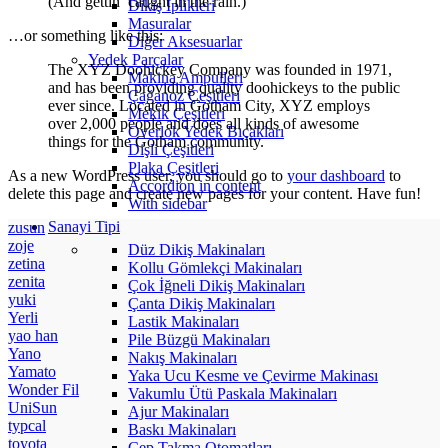
(And gettin’ caught in the rain.)
Dikiş İplikleri
Masuralar
…or something like this:
Diğer Aksesuarlar
Yedek Parçalar
The XYZ Doohickey Company was founded in 1971,
Makina Ampulleri
and has been providing quality doohickeys to the public
Çağanoz Çeşitleri
ever since. Located in Gotham City, XYZ employs
Mekik Çeşitleri
over 2,000 people and does all kinds of awesome
Overlok Yedek Bıçakları
things for the Gotham community.
Dişli Çeşitleri
Plaka Çeşitleri
As a new WordPress user, you should go to
your dashboard
to
Accordion in content
delete this page and create new pages for your content. Have fun!
With sidebar
Sanayi Tipi
zusun
zoje
Düz Dikiş Makinaları
zetina
Kollu Gömlekçi Makinaları
zenita
Çok İğneli Dikiş Makinaları
yuki
Çanta Dikiş Makinaları
Yerli
Lastik Makinaları
yao han
Pile Büzgü Makinaları
Yano
Nakış Makinaları
Yamato
Yaka Ucu Kesme ve Çevirme Makinası
Wonder Fil
Vakumlu Ütü Paskala Makinaları
UniSun
Ajur Makinaları
typcal
Baskı Makinaları
toyota
Cep Takma Otomatları