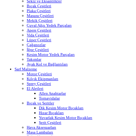
Sekiz ve Eksantrikler
Bıçak Çeşitleri
Plaka Çeşitleri
Masura Çeşitleri
Mekik Çeşitleri
Çuval Ağzı Yedek Parçaları
Apere Çeşitleri
Vida Çeşitleri
Lüper Çeşitleri
Çağanozlar
İğne Çeşitleri
Kesim Motor Yedek Parçaları
Takımlar
Ayak Kol ve Bağlantıları
Sarf Malzeme
Motor Çeşitleri
Kılçık Ekipmanları
Sprey Çeşitleri
El Aletleri
Allen Anahtarlar
Tornavidalar
Bıçak ve Şeritler
Dik Kesim Motor Bıçakları
Hızar Bıçakları
Yuvarlak Kesim Motor Bıçakları
Şerit Çeşitleri
Hava Aksesuarları
Masa Lambaları