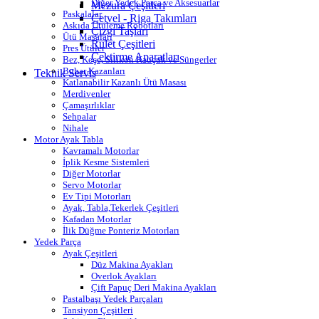
Diğer Yedek Parça ve Aksesuarlar
Mezura Çeşitleri
Paskalalar
Cetvel - Riga Takımları
Askıda Ütüleme Robotları
Çizgi Taşları
Ütü Masaları
Rulet Çeşitleri
Pres Ütüler
Çektirme Aparatları
Bez, Keçe, Silikon Kauçuk ve Süngerler
Buhar Kazanları
Teknik Servis
Katlanabilir Kazanlı Ütü Masası
Merdivenler
Çamaşırlıklar
Sehpalar
Nihale
Motor Ayak Tabla
Kavramalı Motorlar
İplik Kesme Sistemleri
Diğer Motorlar
Servo Motorlar
Ev Tipi Motorları
Ayak, Tabla,Tekerlek Çeşitleri
Kafadan Motorlar
İlik Düğme Ponteriz Motorları
Yedek Parça
Ayak Çeşitleri
Düz Makina Ayakları
Overlok Ayakları
Çift Papuç Deri Makina Ayakları
Pastalbaşı Yedek Parçaları
Tansiyon Çeşitleri