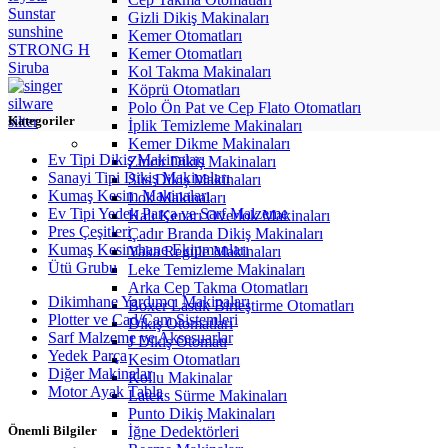
Sunstar
Gizli Dikiş Makinaları
sunshine
Kemer Otomatları
STRONG H
Kemer Otomatları
Siruba
Kol Takma Makinaları
Köprü Otomatları
silware
Polo Ön Pat ve Cep Flato Otomatları
silter
Kategoriler
İplik Temizleme Makinaları
Kemer Dikme Makinaları
Ev Tipi Dikiş Makinaları
Zincir Dikiş Makinaları
Sanayi Tipi Dikiş Makinaları
Süs Dikiş Makinaları
Kumaş Kesim Makinaları
Lok Makinaları
Ev Tipi Yedek Parça ve Sarf Malzeme
Halı Kenarı Overlok Makinaları
Pres Çeşitleri
Çadır Branda Dikiş Makinaları
Kumaş Kesimhane Ekipmanları
Yaka Regüle Makinaları
Ütü Grubu
Leke Temizleme Makinaları
Arka Cep Takma Otomatları
Dikimhane Yardımcı Makinaları
Boxer Lastik Birleştirme Otomatları
Plotter ve Cad/Cam Sistemleri
Dikiş Otomatları
Sarf Malzeme ve Aksesuarlar
J Dikiş Otomatı
Yedek Parça
Kesim Otomatları
Diğer Makinalar
Kollu Makinalar
Motor Ayak Tabla
Lateks Sürme Makinaları
Punto Dikiş Makinaları
İğne Dedektörleri
Önemli Bilgiler