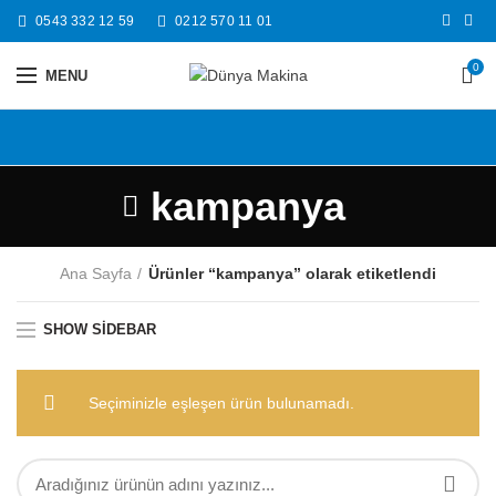
0543 332 12 59
0212 570 11 01
0
MENU
kampanya
Ana Sayfa
Ürünler “kampanya” olarak etiketlendi
SHOW SIDEBAR
Seçiminizle eşleşen ürün bulunamadı.