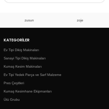
zusun
zoje
KATEGORILER
Ev Tipi Dikiş Makinaları
Sanayi Tipi Dikiş Makinaları
Kumaş Kesim Makinaları
Ev Tipi Yedek Parça ve Sarf Malzeme
Pres Çeşitleri
Kumaş Kesimhane Ekipmanları
Ütü Grubu