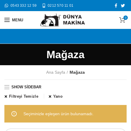
0543 332 12 59
0212 570 11 01
0
MENU
Mağaza
Ana Sayfa
Mağaza
SHOW SIDEBAR
Filtreyi Temizle
Yano
Seçiminizle eşleşen ürün bulunamadı.